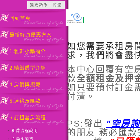
變更語系：簡體
6.訂租套房流程 / 
回到首頁
最新好康優惠方案
如您需要承租房
1.雅軒小築簡介
求，我們將會盡
本中心回覆有空
2.精緻房型介紹
款
全額租金及押
4.房價與規範
如只要預付訂金
付清。
5.連絡及匯款
6.訂租套房流程
PS:發出
"空房詢
的朋友 務必匯款
租房流程說明
‧
空房詢問單
‧