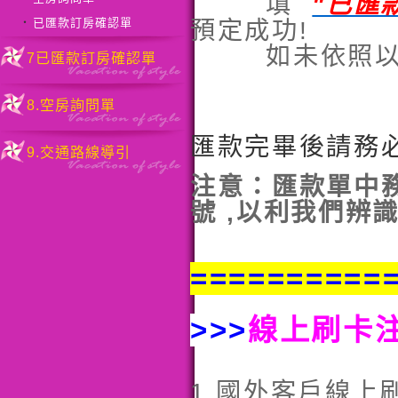
填
"已匯
已匯款訂房確認單
預定成功!
‧
如未依照以上動
7已匯款訂房確認單
8.空房詢問單
匯款完畢後請務
9.交通路線導引
注意：匯款單中務
號 ,以利我們辨
==========
>>>
線上刷卡
1.國外客戶線上