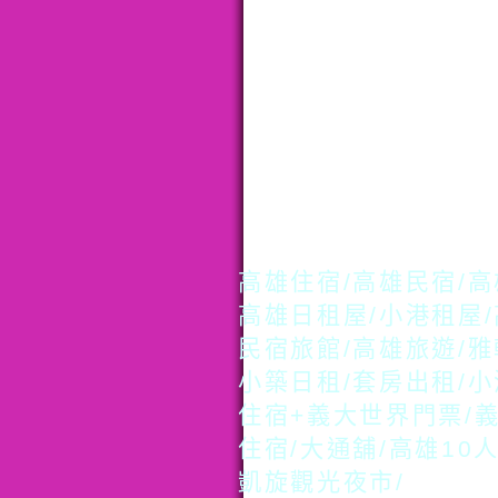
高雄住宿
/
高雄民宿
/
高
高雄日租屋
/
小港租屋
/
民宿旅館
/
高雄旅遊
/
雅
小築日租
/
套房出租
/
小
住宿
+
義大世界門票
/
住宿
/
大通舖
/
高雄
10
凱旋觀光夜市
/