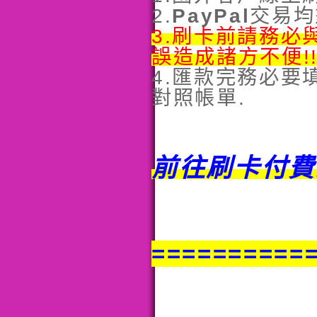
2.
PayPal
交易均
3.刷卡前請務必
誤造成諸方不便!
4.
匯款完務必要
對照帳單.
前往刷卡付費!
==========