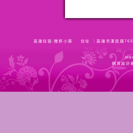
高雄住宿-雅軒小築
住址 ：高雄市漢民路765
手
ma
網頁設計