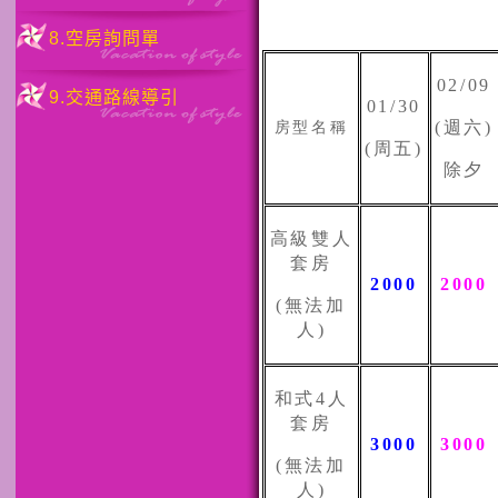
8.空房詢問單
02/09
9.交通路線導引
01/30
(
週六
)
房型名稱
(
周五
)
除夕
高級雙人
套房
2000
2000
(
無法加
人
)
和式
4
人
套房
3000
3000
(
無法加
人
)