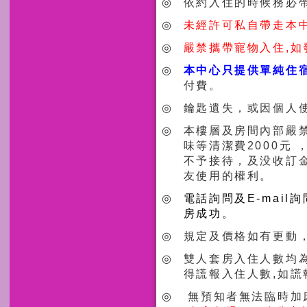
◎
依約入住的時候務必
◎
未經許可私自帶走本中
◎
嚴禁攜帶寵物入住,如
◎
本中心只提供單純住
付費。
◎
鑰匙遺失，或因個人使
◎
本樓層及房間內部嚴禁
味等清潔費2000元
不予接待，及没收訂
友使用的權利。
◎
電話詢問及E-mai
房成功。
◎
規定及價格如有更動
◎
雙人套房入住人數均為
得謊報入住人數,如
◎
無預知者無法臨時加