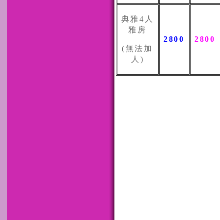
典雅
4
人
雅房
2800
2800
(
無法加
人
)