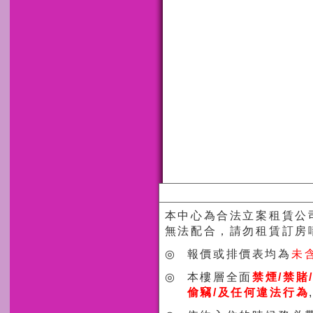
本中心為合法立案租賃公
無法配合，請勿租賃訂房
◎
報價或排價表均為
未
◎
本樓層全面
禁煙/禁賭
偷竊/及任何違法行為