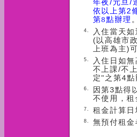
/
/
年夜
元旦
2
依以上第
第8點辦理
入住當天如
4.
(以高雄市
上班為主)
入住日如無
5.
不上課/不
定"之第4點
因第3點得
6.
不使用，租
租金計算日
7.
無預付租金
8.