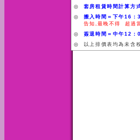
◎
套房租賃時間計算方
◎
搬入時間＝下午16：
告知,最晚不得
超過當
◎
簽退時間＝中午12：
◎
以上排價表均為未含