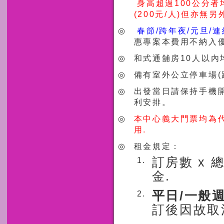
身高超過
100
公分
者
(200
元
/
人
)
但亦無另
◎
春節
/
跨年夜
/
元旦
/
連
惠專案本費用不納入
◎
和式通舖房10人以
◎
備有室外公立停車場(
◎
出發當日請保持手機
利安排。
◎
本中心義大門票均為代
用.
◎
租金規定：
訂房數 x 
1.
金.
平日/一般
2.
訂後因故取