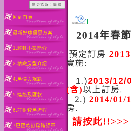
變更語系：簡體
回到首頁
最新好康優惠方
2014
年
春
最新好康優惠方案
1.雅軒小築簡介
2013
預定訂房
實施
:
2.精緻房型介紹
1.)
2013/12/
4.房價與規範
(
含
)
以上訂房
.
5.連絡及匯款
2.)
2014/01/
房
.
6.訂租套房流程
請按此
!!>>>
7已匯款訂房確認單