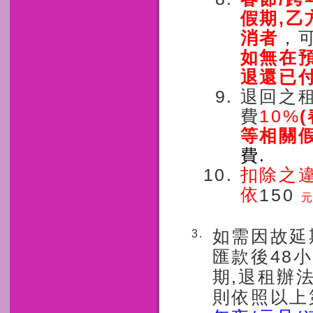
假期,乙
消者
，
如無在
退還已
退回之
費
10%
等相關假
費.
扣除之
依
150
如需因故延
3.
48
匯款後
小
,
期
退租辦
則依照以上